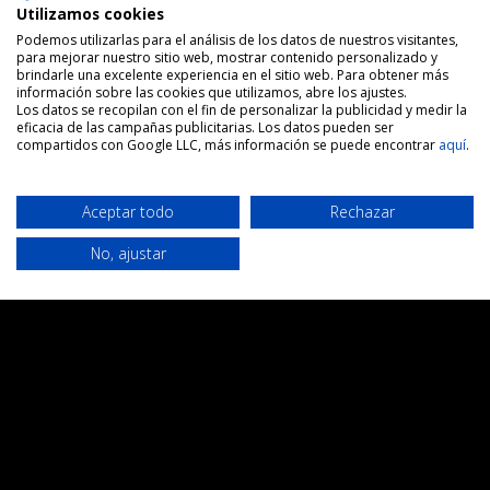
Utilizamos cookies
Podemos utilizarlas para el análisis de los datos de nuestros visitantes,
para mejorar nuestro sitio web, mostrar contenido personalizado y
brindarle una excelente experiencia en el sitio web. Para obtener más
información sobre las cookies que utilizamos, abre los ajustes.
Los datos se recopilan con el fin de personalizar la publicidad y medir la
eficacia de las campañas publicitarias. Los datos pueden ser
compartidos con Google LLC, más información se puede encontrar
aquí
.
DATOS DE CONTACTO
Aceptar todo
Rechazar
910 160 349

No, ajustar
605 70 75 74

info@culturayviajes.es

Facebook
Instagram
YouTube
DESTACADOS
Sobre nosotros
=