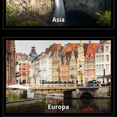
contraste.
Asia

Europa
Escapadas culturales, históricas y naturales en destinos
cercanos.
Europa