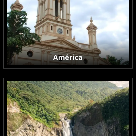

América
Rutas diversas entre selvas, montañas, ciudades vibrantes
y paisajes.
América

Asia
Combina tradición, espiritualidad y destinos llenos de