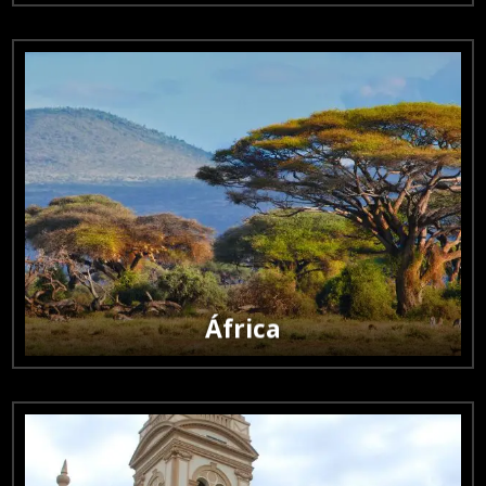

África
Viajes llenos de naturaleza salvaje, culturas únicas y
paisajes impresionantes.
África