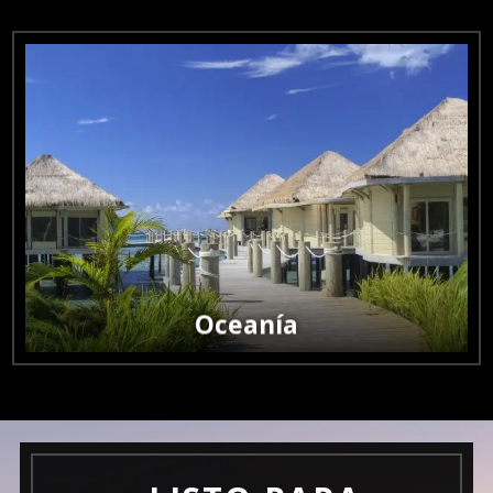

Oceanía
Aventuras entre islas, naturaleza exuberante y paisajes
remotos.
Oceanía