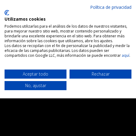
Política de privacidad
Utilizamos cookies
Podemos utilizarlas para el análisis de los datos de nuestros visitantes,
para mejorar nuestro sitio web, mostrar contenido personalizado y
brindarle una excelente experiencia en el sitio web. Para obtener más
información sobre las cookies que utilizamos, abre los ajustes.
Los datos se recopilan con el fin de personalizar la publicidad y medir la
Bután
Cultural
Fotografía
Naturaleza
eficacia de las campañas publicitarias. Los datos pueden ser
compartidos con Google LLC, más información se puede encontrar
aquí
.
VIAJE AL REINO PROHIBIDO
16 días – Desde 2755 euros + vuelo
Aceptar todo
Rechazar
VER VIAJE
No, ajustar