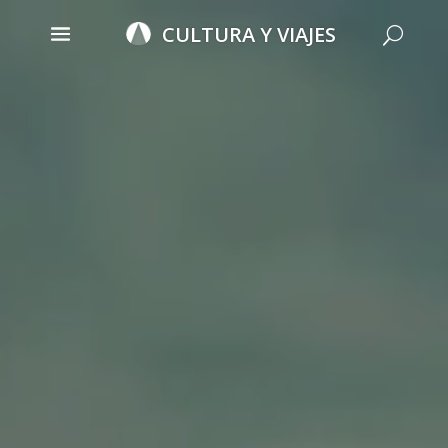
Skip
to
CULTURA Y VIAJES
U
content